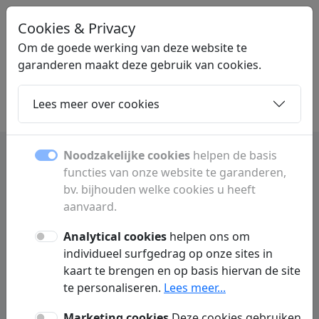
Cookies & Privacy
STARTPAGINALINK
.NL
Om de goede werking van deze website te
garanderen maakt deze gebruik van cookies.
Lees meer over cookies
Home
Dochters
Artikelen
Contact
Noodzakelijke cookies
helpen de basis
functies van onze website te garanderen,
bv. bijhouden welke cookies u heeft
Contact
aanvaard.
Een vraag of opmerking? Vul onderstaand formulier in
Analytical cookies
helpen ons om
om contact met ons op te nemen.
individueel surfgedrag op onze sites in
kaart te brengen en op basis hiervan de site
te personaliseren.
Lees meer...
Marketing cookies
Deze cookies gebruiken