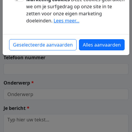
Je naam
(voor -en achternaam)
*
we om je surfgedrag op onze site in te
zetten voor onze eigen marketing
doeleinden.
Lees meer...
Je e-mailadres
*
Geselecteerde aanvaarden
Alles aanvaarden
Telefoon nummer
Onderwerp
*
Je bericht
*