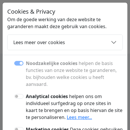
Cookies & Privacy
STARTPAGINALINK
.NL
Om de goede werking van deze website te
garanderen maakt deze gebruik van cookies.
Lees meer over cookies
Home
Dochters
Artikelen
Contact
Noodzakelijke cookies
helpen de basis
functies van onze website te garanderen,
Startpagina met interessante
bv. bijhouden welke cookies u heeft
links en websites
aanvaard.
Analytical cookies
helpen ons om
Ontdek een overzicht van interessante
individueel surfgedrag op onze sites in
websites, bedrijven, diensten en handige links
kaart te brengen en op basis hiervan de site
uit België en daarbuiten.
te personaliseren.
Lees meer...
Marketing cookies
Deze cookies gebruiken